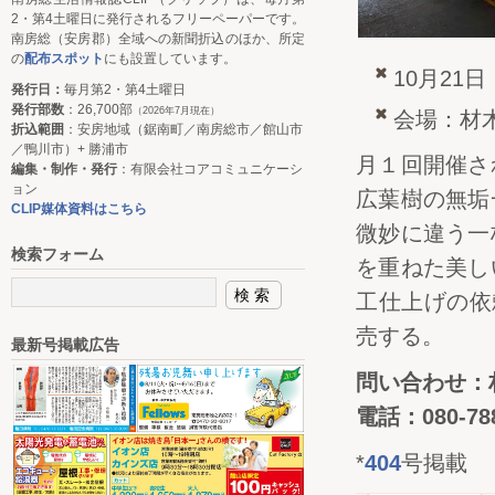
2・第4土曜日に発行されるフリーペーパーです。
南房総（安房郡）全域への新聞折込のほか、所定
の
配布スポット
にも設置しています。
10月21
発行日：
毎月第2・第4土曜日
発行部数
：26,700部
（2026年7月現在）
会場：材木店
折込範囲
：安房地域（鋸南町／南房総市／館山市
／鴨川市）+ 勝浦市
月１回開催さ
編集・制作・発行
：有限会社コアコミュニケーシ
ョン
広葉樹の無垢
CLIP媒体資料はこちら
微妙に違う一
検索フォーム
を重ねた美し
工仕上げの依
売する。
最新号掲載広告
問い合わせ：材木
電話：080-788
*
404
号掲載