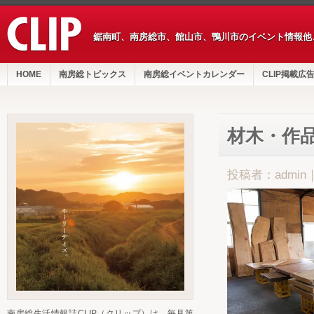
鋸南町、南房総市、館山市、鴨川市のイベント情報他
HOME
南房総トピックス
南房総イベントカレンダー
CLIP掲載広
材木・作
投稿者：admin
南房総生活情報誌CLIP（クリップ）は、毎月第