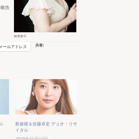
場敬浩
林美智子
共有:
メールアドレス
ル
新倉瞳＆佐藤卓史 デュオ・リサ
イタル
2019年10月12日