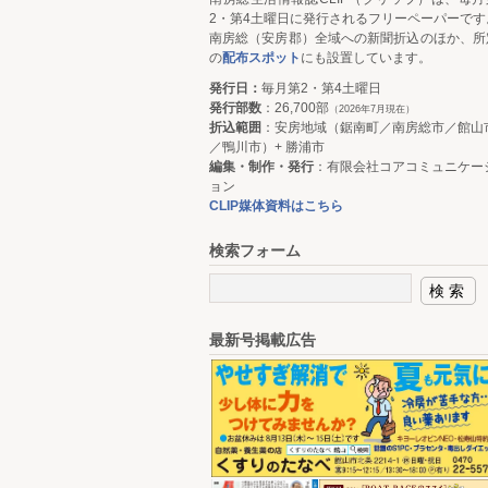
2・第4土曜日に発行されるフリーペーパーです
南房総（安房郡）全域への新聞折込のほか、所
の
配布スポット
にも設置しています。
発行日：
毎月第2・第4土曜日
発行部数
：26,700部
（2026年7月現在）
折込範囲
：安房地域（鋸南町／南房総市／館山
／鴨川市）+ 勝浦市
編集・制作・発行
：有限会社コアコミュニケー
ョン
CLIP媒体資料はこちら
検索フォーム
最新号掲載広告