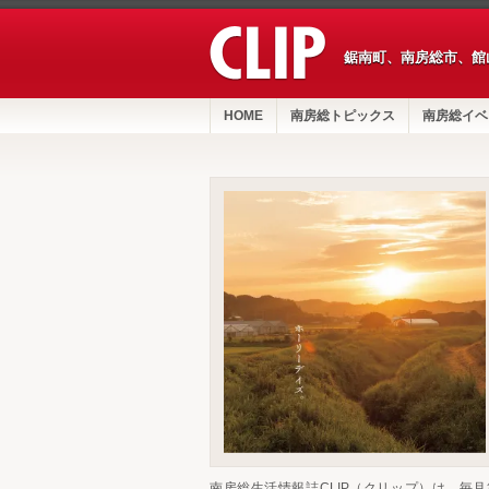
鋸南町、南房総市、館
HOME
南房総トピックス
南房総イベ
南房総生活情報誌CLIP（クリップ）は、毎月