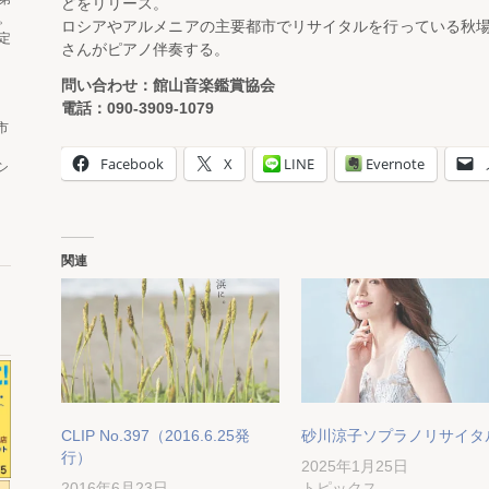
どをリリース。
。
ロシアやアルメニアの主要都市でリサイタルを行っている秋
定
さんがピアノ伴奏する。
問い合わせ：館山音楽鑑賞協会
電話：090-3909-1079
市
Facebook
X
LINE
Evernote
シ
関連
CLIP No.397（2016.6.25発
砂川涼子ソプラノリサイタ
行）
2025年1月25日
2016年6月23日
トピックス