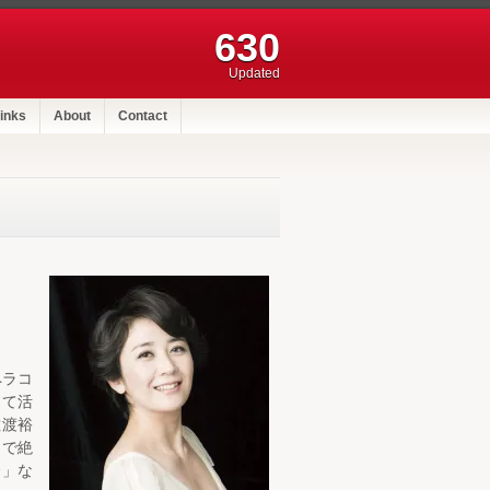
630
Updated
inks
About
Contact
ペラコ
して活
佐渡裕
）で絶
〜」な