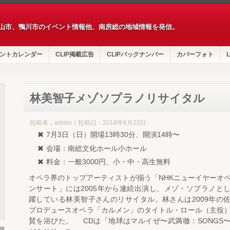
山市、鴨川市のイベント情報他、南房総の地域情報を発信。
ントカレンダー
CLIP掲載広告
CLIPバックナンバー
カバーフォト
L
林美智子メゾソプラノリサイタル
投稿者：admin｜投稿日：2016年6月23日
7月3日（日）開場13時30分、開演14時〜
会場：南総文化ホール小ホール
料金：一般3000円、小・中・高生無料
オペラ界のトップアーティストが揃う「NHKニューイヤーオ
ンサート」には2005年から連続出演し、メゾ・ソプラノと
躍している林美智子さんのリサイタル。林さんは2009年の
プロデュースオペラ「カルメン」のタイトル・ロール（主役
賛を浴びた。 CDは「地球はマルイぜ〜武満徹：SONGS
第