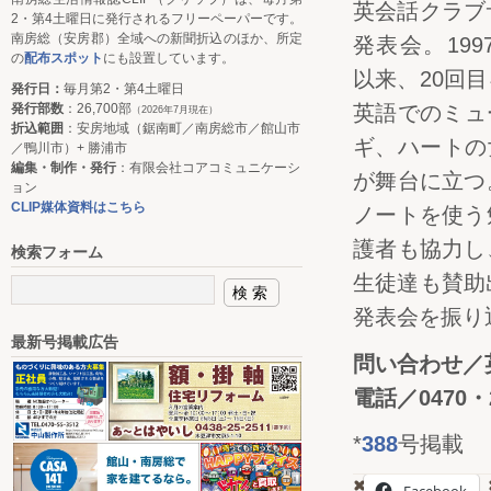
英会話クラブ
2・第4土曜日に発行されるフリーペーパーです。
南房総（安房郡）全域への新聞折込のほか、所定
発表会。19
の
配布スポット
にも設置しています。
以来、20回
発行日：
毎月第2・第4土曜日
発行部数
：26,700部
英語でのミュ
（2026年7月現在）
折込範囲
：安房地域（鋸南町／南房総市／館山市
ギ、ハートの
／鴨川市）+ 勝浦市
編集・制作・発行
：有限会社コアコミュニケーシ
が舞台に立つ
ョン
CLIP媒体資料はこちら
ノートを使う
護者も協力し
検索フォーム
生徒達も賛助
発表会を振り
最新号掲載広告
問い合わせ／
電話／0470・2
*
388
号掲載
Facebook