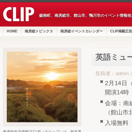
鋸南町、南房総市、館山市、鴨川市のイベント情報他
HOME
南房総トピックス
南房総イベントカレンダー
CLIP掲載広
英語ミュ
投稿者：admin
2月14日
開演14時
会場：南
（館山市
入場無料
南房総生活情報誌CLIP（クリップ）は、毎月第