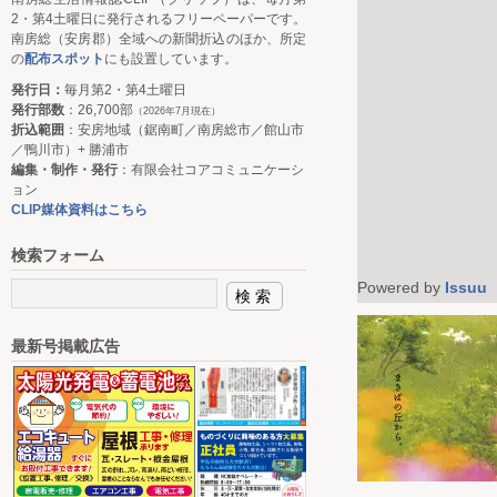
2・第4土曜日に発行されるフリーペーパーです。
南房総（安房郡）全域への新聞折込のほか、所定
の
配布スポット
にも設置しています。
発行日：
毎月第2・第4土曜日
発行部数
：26,700部
（2026年7月現在）
折込範囲
：安房地域（鋸南町／南房総市／館山市
／鴨川市）+ 勝浦市
編集・制作・発行
：有限会社コアコミュニケーシ
ョン
CLIP媒体資料はこちら
検索フォーム
Powered by
Issuu
最新号掲載広告