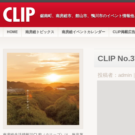
鋸南町、南房総市、館山市、鴨川市のイベント情報他
HOME
南房総トピックス
南房総イベントカレンダー
CLIP掲載広
CLIP No.
投稿者：admin
南房総生活情報誌CLIP（クリップ）は、毎月第