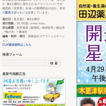
2・第4土曜日に発行されるフリーペーパーです。
南房総（安房郡）全域への新聞折込のほか、所定
の
配布スポット
にも設置しています。
発行日：
毎月第2・第4土曜日
発行部数
：26,700部
（2026年7月現在）
折込範囲
：安房地域（鋸南町／南房総市／館山市
／鴨川市）+ 勝浦市
編集・制作・発行
：有限会社コアコミュニケーシ
ョン
CLIP媒体資料はこちら
検索フォーム
最新号掲載広告