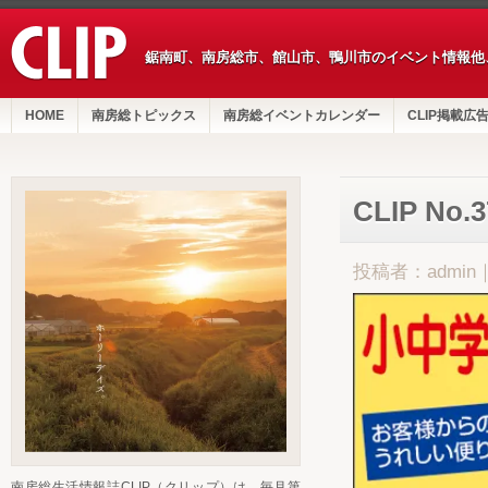
鋸南町、南房総市、館山市、鴨川市のイベント情報他
HOME
南房総トピックス
南房総イベントカレンダー
CLIP掲載広
CLIP No
投稿者：admin
南房総生活情報誌CLIP（クリップ）は、毎月第