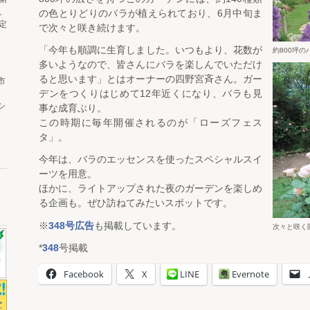
。
の色とりどりのバラが植えられており、6月中旬ま
定
で次々と咲き続けます。
「今年も順調に生育しました。いつもより、花数が
約800坪
多いようなので、皆さんにバラを楽しんでいただけ
ると思います」とはオーナーの四野宮斉さん。ガー
市
デンをつくりはじめて12年近くになり、バラも見
シ
事な成育ぶり。
この時期に毎年開催されるのが「ローズフェス
タ」。
今年は、バラのエッセンスを使ったスペシャルスイ
ーツを用意。
ほかに、ライトアップされた夜のガーデンを楽しめ
る企画も。ぜひ訪ねてみたいスポットです。
※
348号広告
も掲載しています。
次々と咲く
*
348
号掲載
Facebook
X
LINE
Evernote