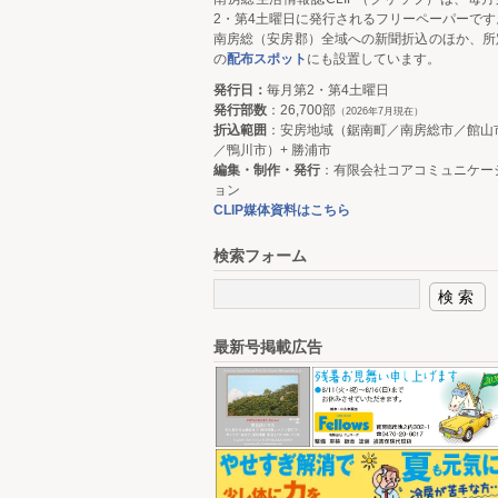
2・第4土曜日に発行されるフリーペーパーです
南房総（安房郡）全域への新聞折込のほか、所
の
配布スポット
にも設置しています。
発行日：
毎月第2・第4土曜日
発行部数
：26,700部
（2026年7月現在）
折込範囲
：安房地域（鋸南町／南房総市／館山
／鴨川市）+ 勝浦市
編集・制作・発行
：有限会社コアコミュニケー
ョン
CLIP媒体資料はこちら
検索フォーム
最新号掲載広告