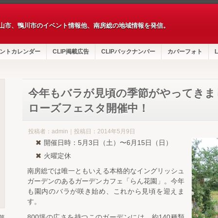
山市、鴨川市のイベント情報他、南房総の地域情報を発信。
ントカレンダー
CLIP掲載広告
CLIPバックナンバー
カバーフォト
L
今年もバラが見頃の季節がやってきま
ローズフェスタ開催中！
投稿者：admin｜投稿日：2014年5月9日
開催日時：5月3日（土）〜6月15日（日）
火曜定休
南房総では唯一ともいえる本格的なイングリッシュ
ガーデンのあるガーデンカフェ「らん花園」。今年
も園内のバラが咲き始め、これから見頃を迎えま
す。
800坪の広さを持つこのガーデンには、約140種類
第