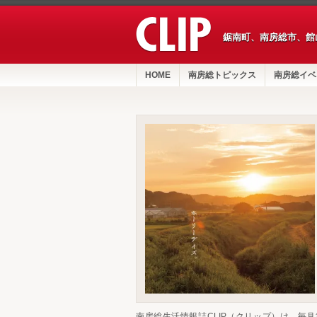
鋸南町、南房総市、館
HOME
南房総トピックス
南房総イベ
南房総生活情報誌CLIP（クリップ）は、毎月