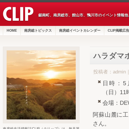
鋸南町、南房総市、館山市、鴨川市のイベント情報他
HOME
南房総トピックス
南房総イベントカレンダー
CLIP掲載広
ハラダマ
投稿者：admin
日時：5
（日）11
会場：D
阿蘇山麓に工
さん。
南房総生活情報誌CLIP（クリップ）は、毎月第