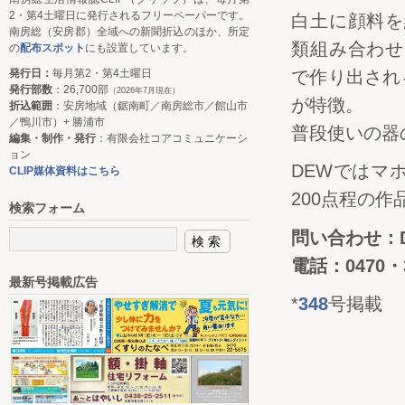
2・第4土曜日に発行されるフリーペーパーです。
白土に顔料を
南房総（安房郡）全域への新聞折込のほか、所定
類組み合わせ
の
配布スポット
にも設置しています。
発行日：
毎月第2・第4土曜日
で作り出され
発行部数
：26,700部
（2026年7月現在）
が特徴。
折込範囲
：安房地域（鋸南町／南房総市／館山市
／鴨川市）+ 勝浦市
普段使いの器
編集・制作・発行
：有限会社コアコミュニケーシ
ョン
DEWではマ
CLIP媒体資料はこちら
200点程の作
検索フォーム
問い合わせ：
電話：0470・3
最新号掲載広告
*
348
号掲載