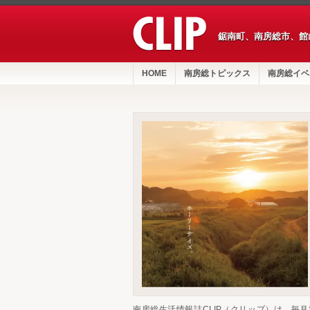
鋸南町、南房総市、館
HOME
南房総トピックス
南房総イベ
南房総生活情報誌CLIP（クリップ）は、毎月