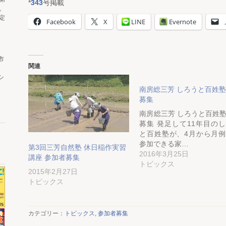
*
343
号掲載
。
定
Facebook
X
LINE
Evernote
市
関連
シ
南房総三芳 しろうと百姓
募集
南房総三芳 しろうと百姓
募集 発足して11年目の
と百姓塾が、4月から月
参加できる家…
第3回三芳自然塾 休日稲作実習
2016年3月25日
講座 参加者募集
トピックス
2015年2月27日
トピックス
カテゴリー：
トピックス
,
参加者募集