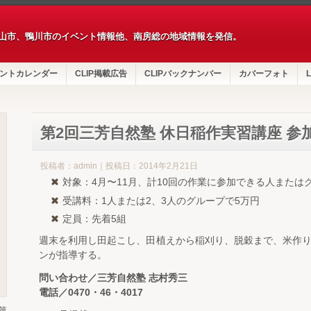
山市、鴨川市のイベント情報他、南房総の地域情報を発信。
ントカレンダー
CLIP掲載広告
CLIPバックナンバー
カバーフォト
L
第2回三芳自然塾 休日稲作実習講座 参
投稿者：admin｜投稿日：2014年2月21日
対象：4月〜11月、計10回の作業に参加できる人または
受講料：1人または2、3人のグループで5万円
定員：先着5組
週末を利用し田起こし、田植えから稲刈り、脱穀まで、米作り
ンが指導する。
問い合わせ／三芳自然塾 志村秀三
電話／0470・46・4017
第