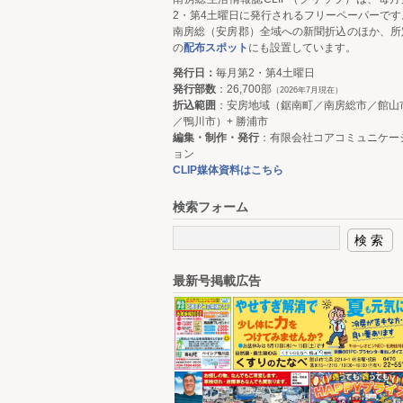
2・第4土曜日に発行されるフリーペーパーです
南房総（安房郡）全域への新聞折込のほか、所
の
配布スポット
にも設置しています。
発行日：
毎月第2・第4土曜日
発行部数
：26,700部
（2026年7月現在）
折込範囲
：安房地域（鋸南町／南房総市／館山
／鴨川市）+ 勝浦市
編集・制作・発行
：有限会社コアコミュニケー
ョン
CLIP媒体資料はこちら
検索フォーム
最新号掲載広告