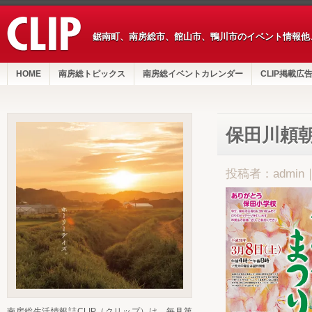
鋸南町、南房総市、館山市、鴨川市のイベント情報他
HOME
南房総トピックス
南房総イベントカレンダー
CLIP掲載広
保田川頼朝
投稿者：admin
南房総生活情報誌CLIP（クリップ）は、毎月第