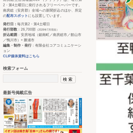
2・第4土曜日に発行されるフリーペーパーです。
南房総（安房郡）全域への新聞折込のほか、所定
の
配布スポット
にも設置しています。
発行日：
毎月第2・第4土曜日
発行部数
：26,700部
（2026年7月現在）
折込範囲
：安房地域（鋸南町／南房総市／館山市
／鴨川市）+ 勝浦市
編集・制作・発行
：有限会社コアコミュニケーシ
ョン
CLIP媒体資料はこちら
検索フォーム
最新号掲載広告