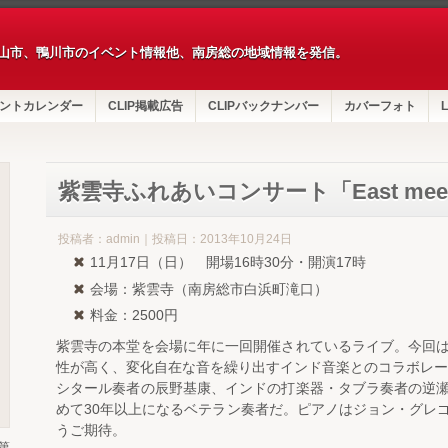
山市、鴨川市のイベント情報他、南房総の地域情報を発信。
ントカレンダー
CLIP掲載広告
CLIPバックナンバー
カバーフォト
L
紫雲寺ふれあいコンサート「East meets
投稿者：admin｜投稿日：2013年10月24日
11月17日（日） 開場16時30分・開演17時
会場：紫雲寺（南房総市白浜町滝口）
料金：2500円
紫雲寺の本堂を会場に年に一回開催されているライブ。今回
性が高く、変化自在な音を繰り出すインド音楽とのコラボレー
シタール奏者の辰野基康、インドの打楽器・タブラ奏者の逆
めて30年以上になるベテラン奏者だ。ピアノはジョン・グレ
うご期待。
第