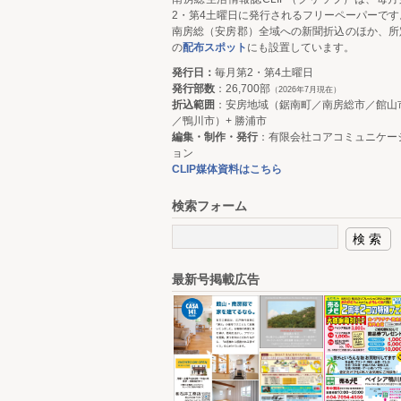
2・第4土曜日に発行されるフリーペーパーです
南房総（安房郡）全域への新聞折込のほか、所
の
配布スポット
にも設置しています。
発行日：
毎月第2・第4土曜日
発行部数
：26,700部
（2026年7月現在）
折込範囲
：安房地域（鋸南町／南房総市／館山
／鴨川市）+ 勝浦市
編集・制作・発行
：有限会社コアコミュニケー
ョン
CLIP媒体資料はこちら
検索フォーム
最新号掲載広告