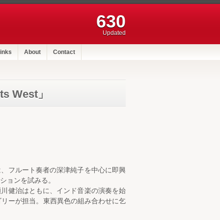
630
Updated
inks
About
Contact
 West」
は、フルート奏者の深津純子を中心に即興
ションを試みる。
瀬川健治はともに、インド音楽の演奏を始
ゴリーが担当。東西異色の組み合わせに乞