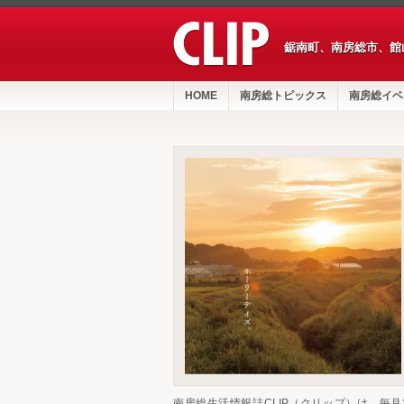
鋸南町、南房総市、館
HOME
南房総トピックス
南房総イベ
南房総生活情報誌CLIP（クリップ）は、毎月