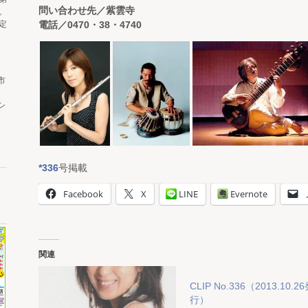
問い合わせ先／紫雲寺
。
電話／0470・38・4740
定
市
シ
*336
号掲載
Facebook
X
LINE
Evernote
関連
CLIP No.336（2013.10.2
行）