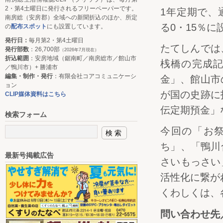
2・第4土曜日に発行されるフリーペーパーです。
1年定期で、
南房総（安房郡）全域への新聞折込のほか、所定
る0・15％に
の
配布スポット
にも設置しています。
発行日：
毎月第2・第4土曜日
たてしんでは
発行部数
：26,700部
（2026年7月現在）
折込範囲
：安房地域（鋸南町／南房総市／館山市
桟橋の完成
／鴨川市）+ 勝浦市
編集・制作・発行
：有限会社コアコミュニケーシ
金」、館山市
ョン
が国の史跡に
CLIP媒体資料はこちら
伝定期預金」
検索フォーム
今回の「お
ち」、「鴨川
最新号掲載広告
さいもっさい
活性化に繋が
くわしくは、
問い合わせ先