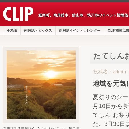
鋸南町、南房総市、館山市、鴨川市のイベント情報他
HOME
南房総トピックス
南房総イベントカレンダー
CLIP掲載広
たてしん
投稿者：admin
地域を元気
夏祭りのシー
月10日から
てしん お祭
た。8月30
南房総生活情報誌CLIP（クリップ）は、毎月第