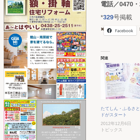
電話／0470・2
*
329
号掲載
Facebook
関連
たてしん・ふるさと
ドがスタート
2012年12月6日
トピックス