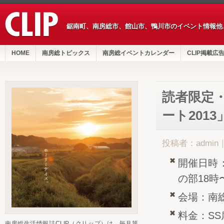
鋸南町、南房総市、館山市、鴨川市のイベント情報他
HOME
南房総トピックス
南房総イベントカレンダー
CLIP掲載広
読者限定
ート2013
投稿者：admin
開催日時：
の部18時
会場：南
料金：SS
南房総生活情報誌CLIP（クリップ）は、毎月第