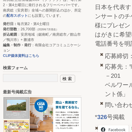
2・第4土曜日に発行されるフリーペーパーです。
日本を代表す
南房総（安房郡）全域への新聞折込のほか、所定
ンサートのチ
の
配布スポット
にも設置しています。
発行日：
毎月第2・第4土曜日
様にプレゼン
発行部数
：26,700部
（2026年7月現在）
はがきに希望
折込範囲
：安房地域（鋸南町／南房総市／館山市
／鴨川市）+ 勝浦市
電話番号を明
編集・制作・発行
：有限会社コアコミュニケーシ
ョン
応募締切：
CLIP媒体資料はこちら
応募先：〒
検索フォーム
－201
ベルワール
最新号掲載広告
ント係」
問い合わせ
*
326
号掲載
Facebook