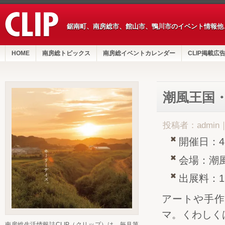
鋸南町、南房総市、館山市、鴨川市のイベント情報他
HOME
南房総トピックス
南房総イベントカレンダー
CLIP掲載広
潮風王国
投稿者：admin
開催日：4
会場：潮
出展料：1
アートや手作
マ。くわしく
南房総生活情報誌CLIP（クリップ）は、毎月第