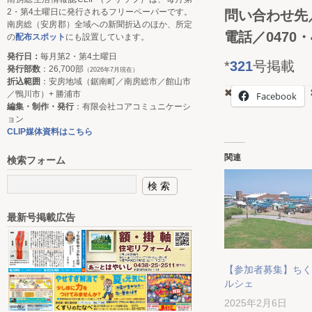
2・第4土曜日に発行されるフリーペーパーです。
問い合わせ先
南房総（安房郡）全域への新聞折込のほか、所定
電話／0470・4
の
配布スポット
にも設置しています。
発行日：
毎月第2・第4土曜日
*
321
号掲載
発行部数
：26,700部
（2026年7月現在）
折込範囲
：安房地域（鋸南町／南房総市／館山市
／鴨川市）+ 勝浦市
Facebook
編集・制作・発行
：有限会社コアコミュニケーシ
ョン
CLIP媒体資料はこちら
関連
検索フォーム
最新号掲載広告
【参加者募集】ちく
ルシェ
2025年2月6日