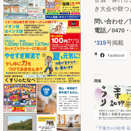
き大会や餅つ
問い合わせ／
電話／0470・4
*
315
号掲載
Facebook
関連
『千葉大×小松寺 