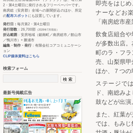
即売をはじめ
2・第4土曜日に発行されるフリーペーパーです。
南房総（安房郡）全域への新聞折込のほか、所定
ナーなどお
の
配布スポット
にも設置しています。
「南房総市産
発行日：
毎月第2・第4土曜日
発行部数
：26,700部
（2026年7月現在）
飲食店組合や
折込範囲
：安房地域（鋸南町／南房総市／館山市
／鴨川市）+ 勝浦市
が多数出店。
編集・制作・発行
：有限会社コアコミュニケーシ
ョン
町のラ・フラ
CLIP媒体資料はこちら
売、山梨県甲
検索フォーム
ほか、７つの
ステージで
ド、南総みよ
最新号掲載広告
鼓などが出演
また、紅葉が
では、もみじ
甘酒・豚汁が