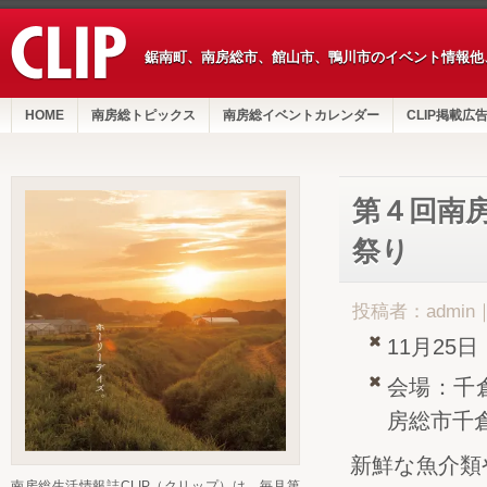
鋸南町、南房総市、館山市、鴨川市のイベント情報他
HOME
南房総トピックス
南房総イベントカレンダー
CLIP掲載広
第４回南房
祭り
投稿者：admin
11月25
会場：千
房総市千
新鮮な魚介類
南房総生活情報誌CLIP（クリップ）は、毎月第