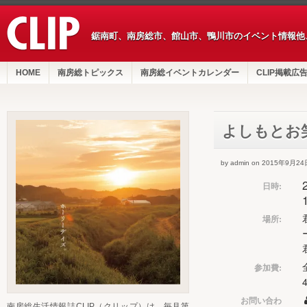
鋸南町、南房総市、館山市、鴨川市のイベント情報他
HOME
南房総トピックス
南房総イベントカレンダー
CLIP掲載広
よしもとお
by admin on 2015年9月24
日時:
場所:
参加費:
お問い合わ
南房総生活情報誌CLIP（クリップ）は、毎月第