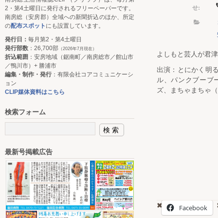
せ:
2・第4土曜日に発行されるフリーペーパーです。
南房総（安房郡）全域への新聞折込のほか、所定
の
配布スポット
にも設置しています。
発行日：
毎月第2・第4土曜日
発行部数
：26,700部
（2026年7月現在）
よしもと芸人が君津
折込範囲
：安房地域（鋸南町／南房総市／館山市
／鴨川市）+ 勝浦市
出演：とにかく明る
編集・制作・発行
：有限会社コアコミュニケーシ
ル、パンクブーブ
ョン
ズ、まちゃまちゃ（
CLIP媒体資料はこちら
検索フォーム
最新号掲載広告
Facebook