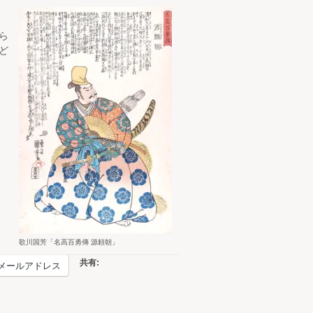
ら
ど
歌川国芳「名高百勇傳 源頼朝」
共有:
メールアドレス