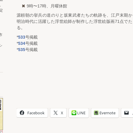
。
9時〜17時、月曜休館
定
源頼朝の挙兵の道のりと坂東武者たちの軌跡を、江戸末期か
明治時代に活躍した浮世絵師が制作した浮世絵版画71点でた
る。
市
*
533
号掲載
*
534
号掲載
シ
*
535
号掲載
Facebook
X
LINE
Evernote