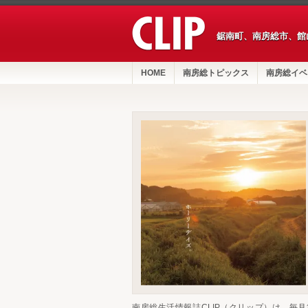
鋸南町、南房総市、館
HOME
南房総トピックス
南房総イベ
南房総生活情報誌CLIP（クリップ）は、毎月