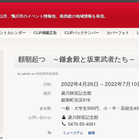
山市、鴨川市のイベント情報他、南房総の地域情報を発信。
ントカレンダー
CLIP掲載広告
CLIPバックナンバー
カバーフォト
L
頼朝起つ ～鎌倉殿と坂東武者たち～
by admin on 2022年5月26日
2022年4月26日 – 2022年7月1
日時:
菱川師宣記念館
場所:
鋸南町吉浜516
一般・大学生500円、小・中・高校生40
参加費:
菱川師宣記念館
お問い合わせ:
0470-55-4061
ミュージアム
鋸南
第