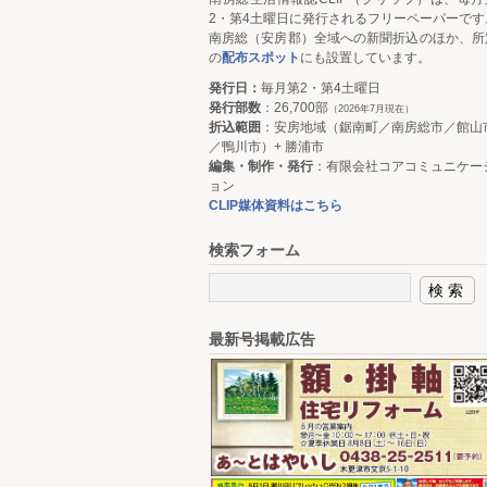
2・第4土曜日に発行されるフリーペーパーです
南房総（安房郡）全域への新聞折込のほか、所
の
配布スポット
にも設置しています。
発行日：
毎月第2・第4土曜日
発行部数
：26,700部
（2026年7月現在）
折込範囲
：安房地域（鋸南町／南房総市／館山
／鴨川市）+ 勝浦市
編集・制作・発行
：有限会社コアコミュニケー
ョン
CLIP媒体資料はこちら
検索フォーム
最新号掲載広告