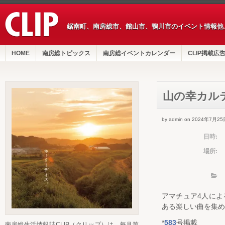
鋸南町、南房総市、館山市、鴨川市のイベント情報他
HOME
南房総トピックス
南房総イベントカレンダー
CLIP掲載広
山の幸カル
by admin on 2024年7月25
日時:
場所:
アマチュア4人に
ある楽しい曲を集め
*
583
号掲載
南房総生活情報誌CLIP（クリップ）は、毎月第