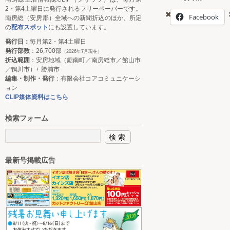
2・第4土曜日に発行されるフリーペーパーです。
Facebook
南房総（安房郡）全域への新聞折込のほか、所定
の
配布スポット
にも設置しています。
発行日：
毎月第2・第4土曜日
発行部数
：26,700部
（2026年7月現在）
折込範囲
：安房地域（鋸南町／南房総市／館山市
／鴨川市）+ 勝浦市
編集・制作・発行
：有限会社コアコミュニケーシ
ョン
CLIP媒体資料はこちら
検索フォーム
最新号掲載広告