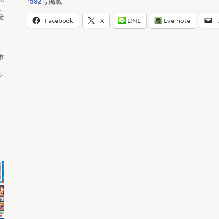
*
592
号掲載
。
定
Facebook
X
LINE
Evernote
市
シ