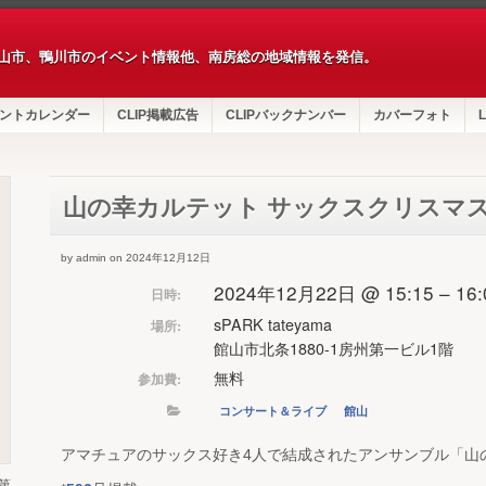
山市、鴨川市のイベント情報他、南房総の地域情報を発信。
ントカレンダー
CLIP掲載広告
CLIPバックナンバー
カバーフォト
L
山の幸カルテット サックスクリスマ
by admin on 2024年12月12日
2024年12月22日 @ 15:15 – 16:
日時:
sPARK tateyama
場所:
館山市北条1880-1房州第一ビル1階
無料
参加費:
コンサート＆ライブ
館山
アマチュアのサックス好き4人で結成されたアンサンブル「山
第