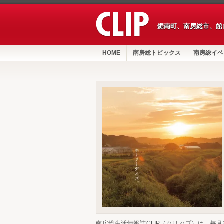
鋸南町、南房総市、館
HOME
南房総トピックス
南房総イベ
南房総生活情報誌CLIP（クリップ）は、毎月