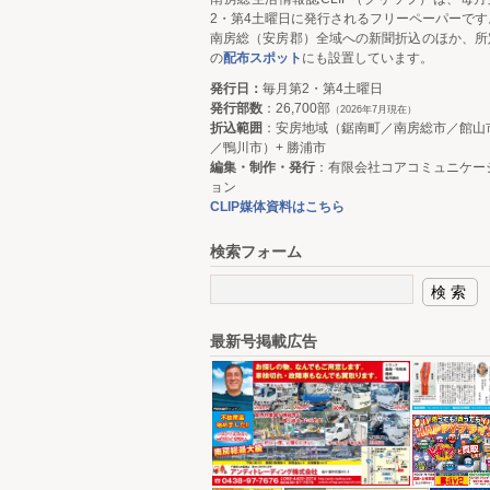
2・第4土曜日に発行されるフリーペーパーです
南房総（安房郡）全域への新聞折込のほか、所
の
配布スポット
にも設置しています。
発行日：
毎月第2・第4土曜日
発行部数
：26,700部
（2026年7月現在）
折込範囲
：安房地域（鋸南町／南房総市／館山
／鴨川市）+ 勝浦市
編集・制作・発行
：有限会社コアコミュニケー
ョン
CLIP媒体資料はこちら
検索フォーム
最新号掲載広告