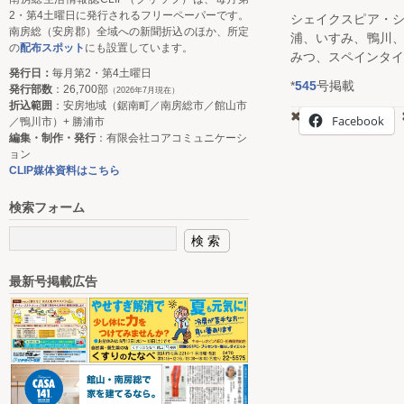
2・第4土曜日に発行されるフリーペーパーです。
シェイクスピア・
南房総（安房郡）全域への新聞折込のほか、所定
浦、いすみ、鴨川
の
配布スポット
にも設置しています。
みつ、スペインタイ
発行日：
毎月第2・第4土曜日
*
545
号掲載
発行部数
：26,700部
（2026年7月現在）
折込範囲
：安房地域（鋸南町／南房総市／館山市
Facebook
／鴨川市）+ 勝浦市
編集・制作・発行
：有限会社コアコミュニケーシ
ョン
CLIP媒体資料はこちら
検索フォーム
最新号掲載広告