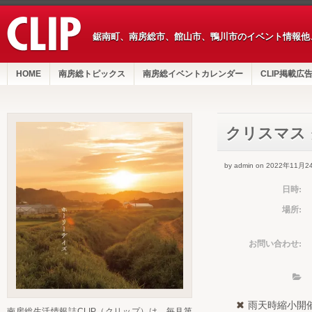
鋸南町、南房総市、館山市、鴨川市のイベント情報他
HOME
南房総トピックス
南房総イベントカレンダー
CLIP掲載広
クリスマス
by admin on 2022年11月2
日時:
場所:
お問い合わせ:
雨天時縮小開
南房総生活情報誌CLIP（クリップ）は、毎月第