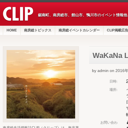
鋸南町、南房総市、館山市、鴨川市のイベント情報他
HOME
南房総トピックス
南房総イベントカレンダー
CLIP掲載広
WaKaNa Li
by admin on 201
日時:
場所:
お問い合わ
南房総生活情報誌CLIP（クリップ）は、毎月第