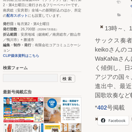
せ:
2・第4土曜日に発行されるフリーペーパーです。
南房総（安房郡）全域への新聞折込のほか、所定
の
配布スポット
にも設置しています。
発行日：
毎月第2・第4土曜日
13時～、
発行部数
：26,700部
（2026年7月現在）
折込範囲
：安房地域（鋸南町／南房総市／館山市
サックス奏者
／鴨川市）+ 勝浦市
編集・制作・発行
：有限会社コアコミュニケーシ
keikoさ
ョン
CLIP媒体資料はこちら
WaKaNa
く傾倒し、日
検索フォーム
アジアの国々
進出中、最近
最新号掲載広告
国歌吹奏など
*
402
号掲載
Facebook