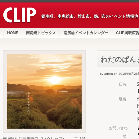
鋸南町、南房総市、館山市、鴨川市のイベント情報他
HOME
南房総トピックス
南房総イベントカレンダー
CLIP掲載広
わだのぱん
by admin on 2015年6月25
日時:
場所:
お問い合わ
せ:
南房総生活情報誌CLIP（クリップ）は、毎月第