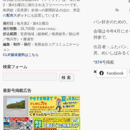
2・第4土曜日に発行されるフリーペーパーです。
南房総（安房郡）全域への新聞折込のほか、所定
の
配布スポット
にも設置しています。
パン好きのための、
発行日：
毎月第2・第4土曜日
発行部数
：26,700部
（2026年7月現在）
会場は今年4月に
折込範囲
：安房地域（鋸南町／南房総市／館山市
持参で。
／鴨川市）+ 勝浦市
編集・制作・発行
：有限会社コアコミュニケーシ
出店者：ふたパン、
ョン
房、めいしばみるく
CLIP媒体資料はこちら
*
374
号掲載
検索フォーム
Facebook
最新号掲載広告