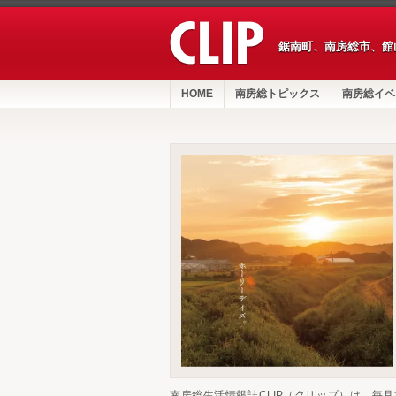
鋸南町、南房総市、館
HOME
南房総トピックス
南房総イベ
南房総生活情報誌CLIP（クリップ）は、毎月