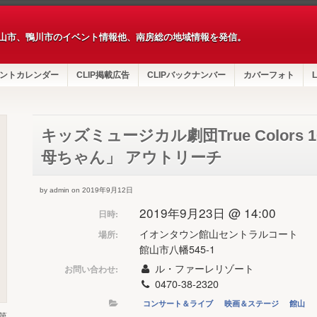
山市、鴨川市のイベント情報他、南房総の地域情報を発信。
ントカレンダー
CLIP掲載広告
CLIPバックナンバー
カバーフォト
L
キッズミュージカル劇団True Colors
母ちゃん」 アウトリーチ
by admin on 2019年9月12日
2019年9月23日 @ 14:00
日時:
イオンタウン館山セントラルコート
場所:
館山市八幡545-1
ル・ファーレリゾート
お問い合わせ:
0470-38-2320
コンサート＆ライブ
映画＆ステージ
館山
第