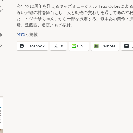
。
今年で10周年を迎えるキッズミュージカル True Colors
定
近い房総の村を舞台とし、人と動物の交わりを通して命の神
た「ムジナ母ちゃん」から一部を披露する。嶽本あゆ美作・
彦、遠藤園、遠藤よもぎ振付。
*
471
号掲載
市
Facebook
X
LINE
Evernote
シ