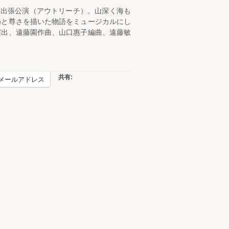
による出張公演（アウトリーチ）。山深く海も
秘と尊さを描いた物語をミュージカルにし
演出、遠藤園作曲、山口惠子編曲、遠藤敏
共有:
メールアドレス