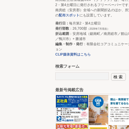
2・第4土曜日に発行されるフリーペーパーです
南房総（安房郡）全域への新聞折込のほか、所
の
配布スポット
にも設置しています。
発行日：
毎月第2・第4土曜日
発行部数
：26,700部
（2026年7月現在）
折込範囲
：安房地域（鋸南町／南房総市／館山
／鴨川市）+ 勝浦市
編集・制作・発行
：有限会社コアコミュニケー
ョン
CLIP媒体資料はこちら
検索フォーム
最新号掲載広告