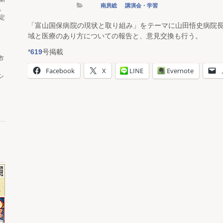
南房総
講演会・学習
。
定
「富山国保病院の現状と取り組み」をテーマに山田悟史病院
域と医療のあり方についての報告と、意見交換も行う。
*
619
号掲載
市
Facebook
X
LINE
Evernote
シ