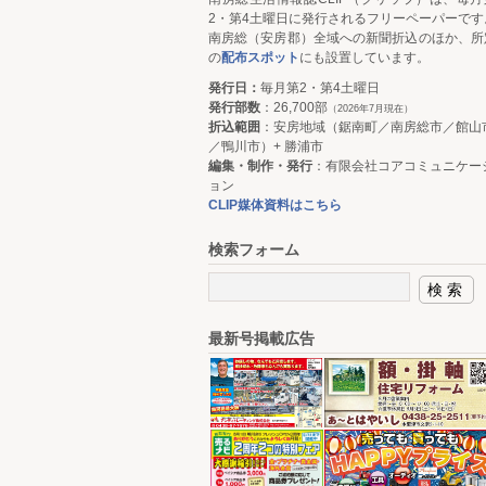
2・第4土曜日に発行されるフリーペーパーです
南房総（安房郡）全域への新聞折込のほか、所
の
配布スポット
にも設置しています。
発行日：
毎月第2・第4土曜日
発行部数
：26,700部
（2026年7月現在）
折込範囲
：安房地域（鋸南町／南房総市／館山
／鴨川市）+ 勝浦市
編集・制作・発行
：有限会社コアコミュニケー
ョン
CLIP媒体資料はこちら
検索フォーム
最新号掲載広告