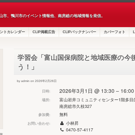
山市、鴨川市のイベント情報他、南房総の地域情報を発信。
ントカレンダー
CLIP掲載広告
CLIPバックナンバー
カバーフォト
L
学習会「富山国保病院と地域医療の今
う！」
by admin on 2026年2月26日
2026年3月1日 @ 13:30 – 16:00
日時:
富山岩井コミュニティセンター1階多目
場所:
南房総市久枝327
無料
参加費:
小林昇
お問い合わせ:
0470-57-4117
第