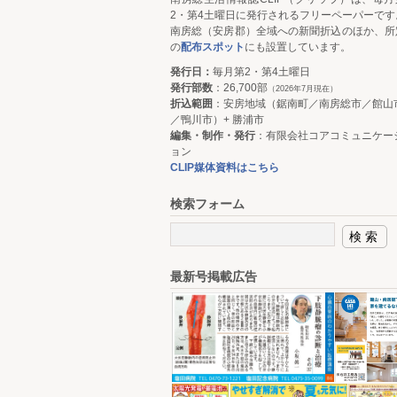
2・第4土曜日に発行されるフリーペーパーです
南房総（安房郡）全域への新聞折込のほか、所
の
配布スポット
にも設置しています。
発行日：
毎月第2・第4土曜日
発行部数
：26,700部
（2026年7月現在）
折込範囲
：安房地域（鋸南町／南房総市／館山
／鴨川市）+ 勝浦市
編集・制作・発行
：有限会社コアコミュニケー
ョン
CLIP媒体資料はこちら
検索フォーム
最新号掲載広告