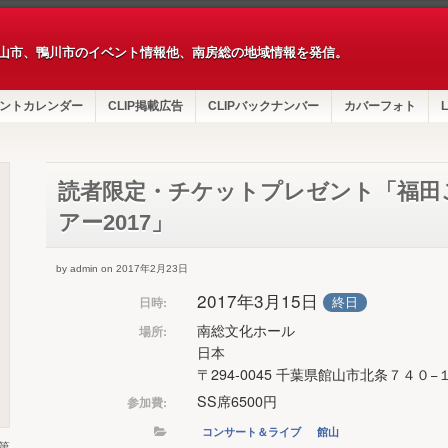
山市、鴨川市のイベント情報他、南房総の地域情報を発信。
ントカレンダー
CLIP掲載広告
CLIPバックナンバー
カバーフォト
L
読者限定・チケットプレゼント「福田
アー2017」
by admin on 2017年2月23日
2017年3月15日
終日
日時:
南総文化ホール
場所:
日本
〒294-0045 千葉県館山市北条７４０−
SS席6500円
参加費:
コンサート＆ライブ
館山
第