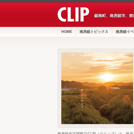
鋸南町、南房総市、館
HOME
南房総トピックス
南房総イベ
南房総生活情報誌CLIP（クリップ）は、毎月