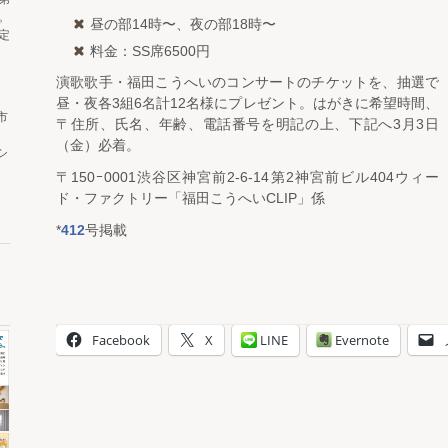
。
昼の部14時〜、夜の部18時〜
定
料金：SS席6500円
演歌歌手・福田こうへいのコンサートのチケットを、抽選で
昼・夜各3組6名計12名様にプレゼント。はがきに希望時間、
市
〒住所、氏名、年齢、電話番号を明記の上、下記へ3月3日
（金）必着。
シ
〒150ｰ0001渋谷区神宮前2-6-14第2神宮前ビル404ウィー
ド・ファクトリー「福田こうへいCLIP」係
*
412
号掲載
Facebook
X
LINE
Evernote