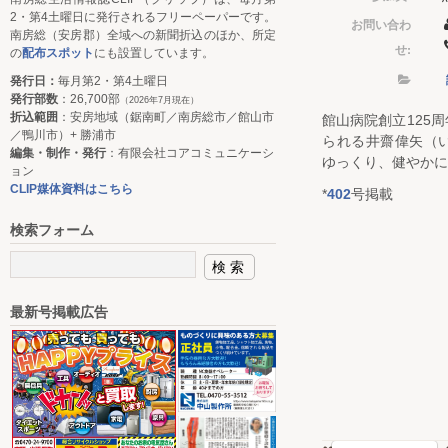
2・第4土曜日に発行されるフリーペーパーです。
お問い合わ
南房総（安房郡）全域への新聞折込のほか、所定
せ:
の
配布スポット
にも設置しています。
発行日：
毎月第2・第4土曜日
発行部数
：26,700部
（2026年7月現在）
折込範囲
：安房地域（鋸南町／南房総市／館山市
館山病院創立125
／鴨川市）+ 勝浦市
られる井齋偉矢（
編集・制作・発行
：有限会社コアコミュニケーシ
ゆっくり、健やかに
ョン
CLIP媒体資料はこちら
*
402
号掲載
検索フォーム
最新号掲載広告