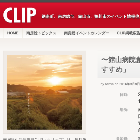
鋸南町、南房総市、館山市、鴨川市のイベント情報他
HOME
南房総トピックス
南房総イベントカレンダー
CLIP掲載広
〜館山病院
すすめ」
by admin on 2016年9月8日
日時:
場所:
参加費:
南房総生活情報誌CLIP（クリップ）は、毎月第