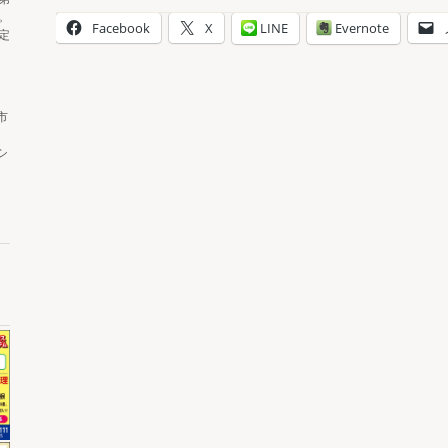
。
Facebook
X
LINE
Evernote
定
市
シ