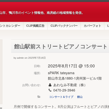
山市、鴨川市のイベント情報他、南房総の地域情報を発信。
ントカレンダー
CLIP掲載広告
CLIPバックナンバー
カバーフォト
L
館山駅前ストリートピアノコンサート
by admin on 2025年7月16日
2025年8月17日 @ 15:00
日時:
sPARK tateyama
場所:
館山市北条1880-1房州第一ビル1階
あわなみ不動産（株）
お問い合わせ:
0470-29-3946
コンサート＆ライブ
館山
月例で開催するコンサート。8月公演はフルートとピアノの演
第