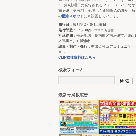
2・第4土曜日に発行されるフリーペーパーです
南房総（安房郡）全域への新聞折込のほか、所
の
配布スポット
にも設置しています。
発行日：
毎月第2・第4土曜日
発行部数
：26,700部
（2026年7月現在）
折込範囲
：安房地域（鋸南町／南房総市／館山
／鴨川市）+ 勝浦市
編集・制作・発行
：有限会社コアコミュニケー
ョン
CLIP媒体資料はこちら
検索フォーム
最新号掲載広告