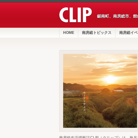
鋸南町、南房総市、館
HOME
南房総トピックス
南房総イベ
南房総生活情報誌CLIP（クリップ）は、毎月