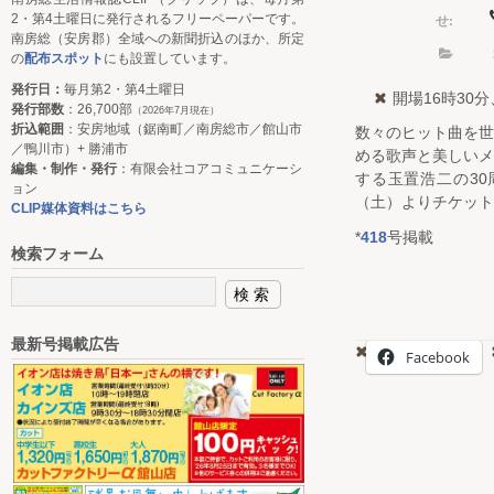
せ:
2・第4土曜日に発行されるフリーペーパーです。
南房総（安房郡）全域への新聞折込のほか、所定
の
配布スポット
にも設置しています。
発行日：
毎月第2・第4土曜日
開場16時30分
発行部数
：26,700部
（2026年7月現在）
折込範囲
：安房地域（鋸南町／南房総市／館山市
数々のヒット曲を
／鴨川市）+ 勝浦市
める歌声と美しい
編集・制作・発行
：有限会社コアコミュニケーシ
する玉置浩二の30
ョン
（土）よりチケット
CLIP媒体資料はこちら
*
418
号掲載
検索フォーム
最新号掲載広告
Facebook