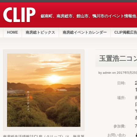
鋸南町、南房総市、館山市、鴨川市のイベント情報他
HOME
南房総トピックス
南房総イベントカレンダー
CLIP掲載広
玉置浩二コ
by admin on 2017年5月25
日時:
場所:
参加費:
お問い合わ
南房総生活情報誌CLIP（クリップ）は、毎月第