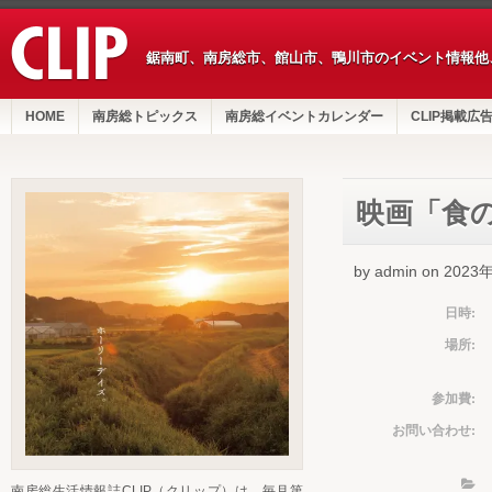
鋸南町、南房総市、館山市、鴨川市のイベント情報他
HOME
南房総トピックス
南房総イベントカレンダー
CLIP掲載広
映画「食
by admin on 202
日時:
場所:
参加費:
お問い合わせ:
南房総生活情報誌CLIP（クリップ）は、毎月第