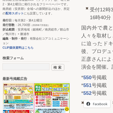
2・第4土曜日に発行されるフリーペーパーです。
受付12時
南房総（安房郡）全域への新聞折込のほか、所定
の
配布スポット
にも設置しています。
16時40分
発行日：
毎月第2・第4土曜日
発行部数
：26,700部
（2026年7月現在）
国内外で農
折込範囲
：安房地域（鋸南町／南房総市／館山市
／鴨川市）+ 勝浦市
人々を取材し
編集・制作・発行
：有限会社コアコミュニケーシ
に迫ったド
ョン
CLIP媒体資料はこちら
後、プロデュ
検索フォーム
正彦さんによ
演会を開催。
*
550
号掲載
最新号掲載広告
*
551
号掲載
*
552
号掲載
Facebook