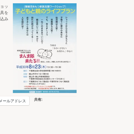
ョッ
具を
込み
共有:
メールアドレス