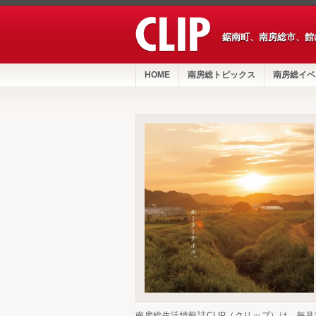
鋸南町、南房総市、館
HOME
南房総トピックス
南房総イベ
南房総生活情報誌CLIP（クリップ）は、毎月