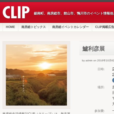
鋸南町、南房総市、館山市、鴨川市のイベント情報他
HOME
南房総トピックス
南房総イベントカレンダー
CLIP掲載広
鱸利彦展
by admin on 2016年10月6
日時:
場所:
参加費:
南房総生活情報誌CLIP（クリップ）は、毎月第