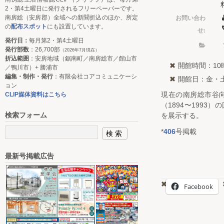
2・第4土曜日に発行されるフリーペーパーです。
お問い合わ
南房総（安房郡）全域への新聞折込のほか、所定
の
配布スポット
にも設置しています。
せ:
発行日：
毎月第2・第4土曜日
発行部数
：26,700部
（2026年7月現在）
折込範囲
：安房地域（鋸南町／南房総市／館山市
開館時間：10
／鴨川市）+ 勝浦市
編集・制作・発行
：有限会社コアコミュニケーシ
開館日：金・
ョン
現在の南房総市谷
CLIP媒体資料はこちら
（1894〜1993
検索フォーム
を展示する。
*
406
号掲載
最新号掲載広告
Facebook