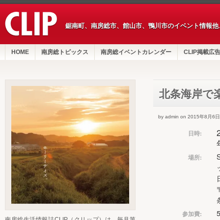
鋸南町、南房総市、館山市、鴨川市のイベント情報他
HOME
南房総トピックス
南房総イベントカレンダー
CLIP掲載広
北条海岸で
by admin on 2015年8月6日
日時:
場所:
参加費:
南房総生活情報誌CLIP（クリップ）は、毎月第