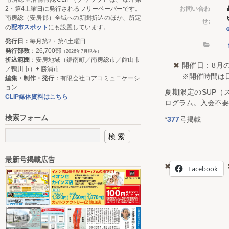
お問い合わ
2・第4土曜日に発行されるフリーペーパーです。
南房総（安房郡）全域への新聞折込のほか、所定
せ:
の
配布スポット
にも設置しています。
発行日：
毎月第2・第4土曜日
発行部数
：26,700部
（2026年7月現在）
折込範囲
：安房地域（鋸南町／南房総市／館山市
開催日：8月
／鴨川市）+ 勝浦市
※開催時間は
編集・制作・発行
：有限会社コアコミュニケーシ
ョン
夏期限定のSUP（
CLIP媒体資料はこちら
ログラム。入会不要
検索フォーム
*
377
号掲載
最新号掲載広告
Facebook