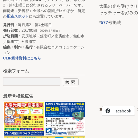
2・第4土曜日に発行されるフリーペーパーです。
太陽の光を受けクリ
南房総（安房郡）全域への新聞折込のほか、所定
ャッチャーを好みの
の
配布スポット
にも設置しています。
*
577
号掲載
発行日：
毎月第2・第4土曜日
発行部数
：26,700部
（2026年7月現在）
折込範囲
：安房地域（鋸南町／南房総市／館山市
／鴨川市）+ 勝浦市
編集・制作・発行
：有限会社コアコミュニケーシ
ョン
CLIP媒体資料はこちら
検索フォーム
最新号掲載広告
Facebook