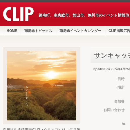
鋸南町、南房総市、館山市、鴨川市のイベント情報他
HOME
南房総トピックス
南房総イベントカレンダー
CLIP掲載広
サンキャッ
by admin on 2024年4月25
日時:
場所:
参加費:
お問い合わせ:
南房総生活情報誌CLIP（クリップ）は、毎月第