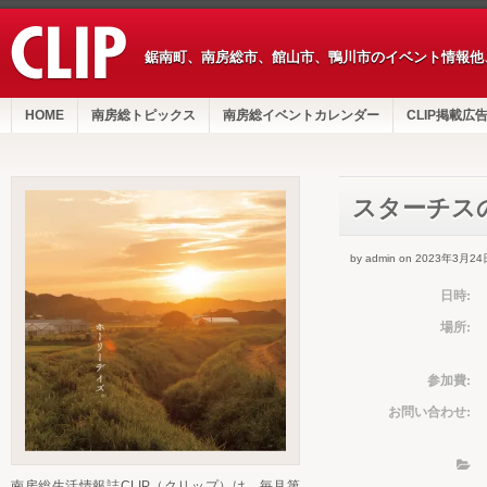
鋸南町、南房総市、館山市、鴨川市のイベント情報他
HOME
南房総トピックス
南房総イベントカレンダー
CLIP掲載広
スターチス
by admin on 2023年3月24
日時:
場所:
参加費:
お問い合わせ:
南房総生活情報誌CLIP（クリップ）は、毎月第