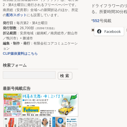
2・第4土曜日に発行されるフリーペーパーです。
ドライフラワーの
南房総（安房郡）全域への新聞折込のほか、所定
る。所要時間30分
の
配布スポット
にも設置しています。
*
552
号掲載
発行日：
毎月第2・第4土曜日
発行部数
：26,700部
（2026年7月現在）
Facebook
折込範囲
：安房地域（鋸南町／南房総市／館山市
／鴨川市）+ 勝浦市
編集・制作・発行
：有限会社コアコミュニケーシ
ョン
CLIP媒体資料はこちら
検索フォーム
最新号掲載広告