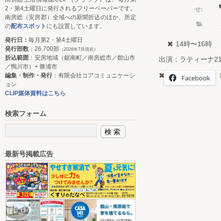
せ:
2・第4土曜日に発行されるフリーペーパーです。
南房総（安房郡）全域への新聞折込のほか、所定
の
配布スポット
にも設置しています。
発行日：
毎月第2・第4土曜日
14時〜16時
発行部数
：26,700部
（2026年7月現在）
折込範囲
：安房地域（鋸南町／南房総市／館山市
出演：ラティーナ2
／鴨川市）+ 勝浦市
編集・制作・発行
：有限会社コアコミュニケーシ
Facebook
ョン
CLIP媒体資料はこちら
検索フォーム
最新号掲載広告