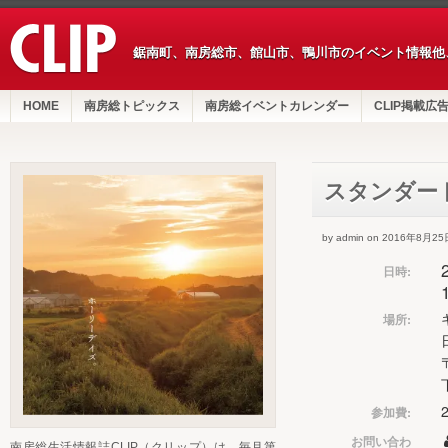
鋸南町、南房総市、館山市、鴨川市のイベント情報他
HOME
南房総トピックス
南房総イベントカレンダー
CLIP掲載広
スタンダー
by admin on 2016年8月25
日時:
場所:
参加費:
お問い合わ
南房総生活情報誌CLIP（クリップ）は、毎月第