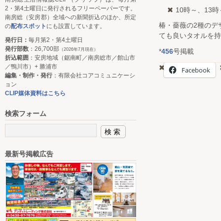
2・第4土曜日に発行されるフリーペーパーです。
10時～、13時
南房総（安房郡）全域への新聞折込のほか、所定
椿・薔薇の2種のデ
の
配布スポット
にも設置しています。
ても良いタオルを持
発行日：
毎月第2・第4土曜日
発行部数
：26,700部
（2026年7月現在）
*
456
号掲載
折込範囲
：安房地域（鋸南町／南房総市／館山市
／鴨川市）+ 勝浦市
Facebook
編集・制作・発行
：有限会社コアコミュニケーシ
ョン
CLIP媒体資料はこちら
検索フォーム
最新号掲載広告