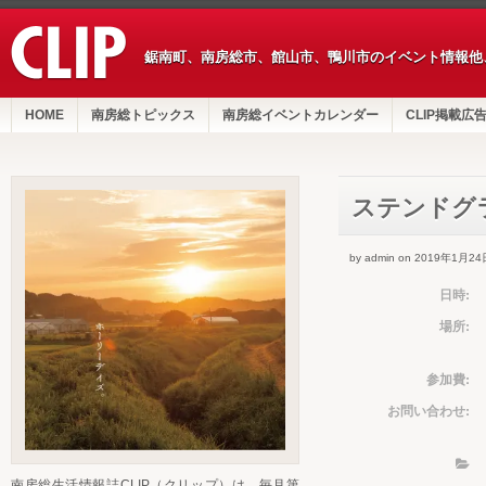
鋸南町、南房総市、館山市、鴨川市のイベント情報他
HOME
南房総トピックス
南房総イベントカレンダー
CLIP掲載広
ステンドグ
by admin on 2019年1月24
日時:
場所:
参加費:
お問い合わせ:
南房総生活情報誌CLIP（クリップ）は、毎月第