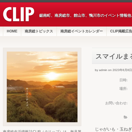
鋸南町、南房総市、館山市、鴨川市のイベント情報他
HOME
南房総トピックス
南房総イベントカレンダー
CLIP掲載広
スマイルま
by admin on 2023年6月8日
日時:
場所:
お問い合わせ:
じゃがいも・玉ねぎ
南房総生活情報誌CLIP（クリップ）は、毎月第