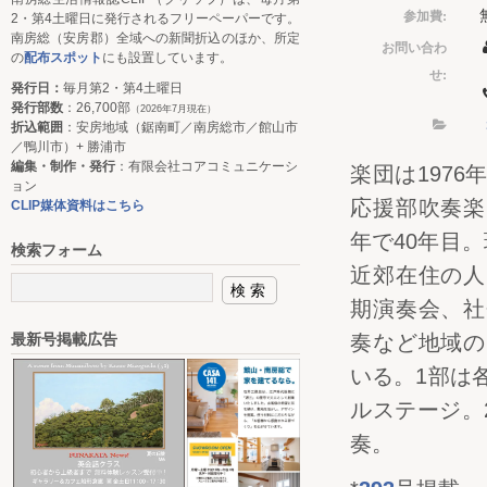
参加費:
2・第4土曜日に発行されるフリーペーパーです。
南房総（安房郡）全域への新聞折込のほか、所定
お問い合わ
の
配布スポット
にも設置しています。
せ:
発行日：
毎月第2・第4土曜日
発行部数
：26,700部
（2026年7月現在）
折込範囲
：安房地域（鋸南町／南房総市／館山市
／鴨川市）+ 勝浦市
編集・制作・発行
：有限会社コアコミュニケーシ
楽団は197
ョン
応援部吹奏楽
CLIP媒体資料はこちら
年で40年目
検索フォーム
近郊在住の人
期演奏会、社
奏など地域の
最新号掲載広告
いる。1部は
ルステージ。
奏。