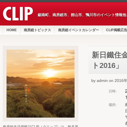
鋸南町、南房総市、館山市、鴨川市のイベント情報他
HOME
南房総トピックス
南房総イベントカレンダー
CLIP掲載広
新日鐵住
ト2016」
by admin on 201
日時:
場所:
南房総生活情報誌CLIP（クリップ）は、毎月第