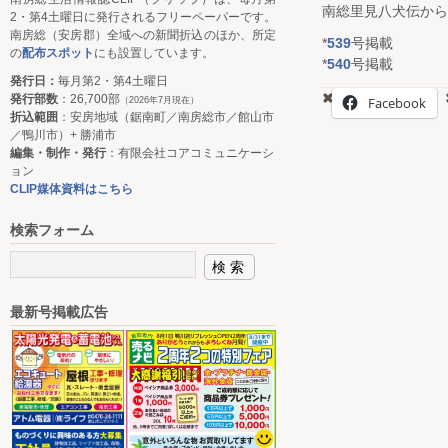
南総里見八犬伝から
2・第4土曜日に発行されるフリーペーパーです。
南房総（安房郡）全域への新聞折込のほか、所定
*
539
号掲載
の
配布スポット
にも設置しています。
*
540
号掲載
発行日：
毎月第2・第4土曜日
発行部数
：26,700部
Facebook
（2026年7月現在）
折込範囲
：安房地域（鋸南町／南房総市／館山市
／鴨川市）+ 勝浦市
編集・制作・発行
：有限会社コアコミュニケーシ
ョン
CLIP媒体資料はこちら
検索フォーム
最新号掲載広告