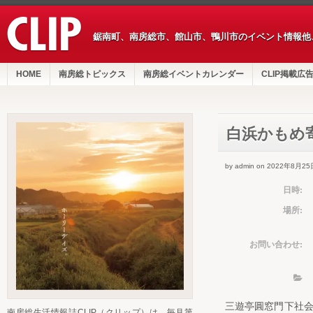
鋸南町、南房総市、館山市、鴨川市のイベント情報他
HOME
南房総トピックス
南房総イベントカレンダー
CLIP掲載広
白浜かもめ
by admin on 2022年8月25
日時:
場所:
お問い合わせ:
三遊亭圓窓門下社
南房総生活情報誌CLIP（クリップ）は、毎月第