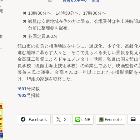
映画＆ステージ
館山
。
定
10時30分〜、14時30分〜、17時30分〜
観覧は安房地域在住の方に限る。会場受付は各上映時間3
分前に整理券を配布。
各回定員300名
市
館山市の布良と相浜地区を中心に、過疎化、少子化、高齢化
シ
進む地域に暮らす人々と、そこで見られる美しい景観を捉え
金髙謙二監督によるドキュメンタリー映画。監督は国立館山
員学校（現館山海上技術学校）の卒業生であり、映画監督の
藤兼人氏に師事。金髙さんは一年以上にわたる撮影期間を
け、18組の家族を取材した。
*
601
号掲載
*
602
号掲載
Facebook
X
LINE
Evernote