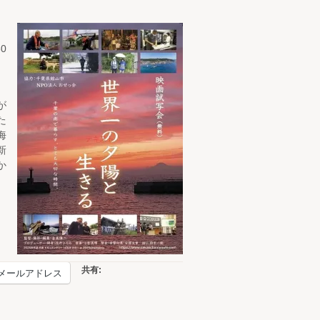
0
が
た
海
新
か
共有:
メールアドレス