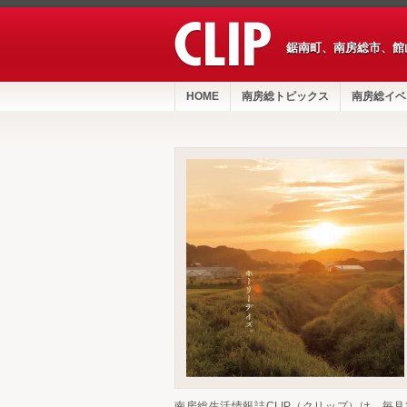
鋸南町、南房総市、館
HOME
南房総トピックス
南房総イベ
南房総生活情報誌CLIP（クリップ）は、毎月