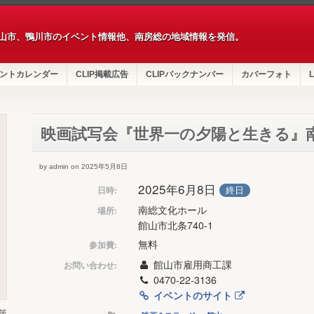
山市、鴨川市のイベント情報他、南房総の地域情報を発信。
ントカレンダー
CLIP掲載広告
CLIPバックナンバー
カバーフォト
L
映画試写会『世界一の夕陽と生きる』
by admin on 2025年5月8日
2025年6月8日
終日
日時:
南総文化ホール
場所:
館山市北条740-1
無料
参加費:
館山市雇用商工課
お問い合わせ:
0470-22-3136
イベントのサイト
第