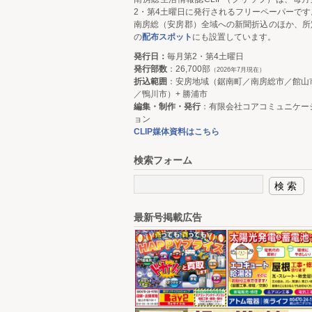
2・第4土曜日に発行されるフリーペーパーです
南房総（安房郡）全域への新聞折込のほか、所
の
配布スポット
にも設置しています。
発行日：
毎月第2・第4土曜日
発行部数
：26,700部
（2026年7月現在）
折込範囲
：安房地域（鋸南町／南房総市／館山
／鴨川市）+ 勝浦市
編集・制作・発行
：有限会社コアコミュニケー
ョン
CLIP媒体資料はこちら
検索フォーム
最新号掲載広告