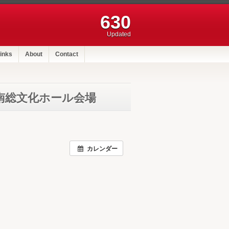
630
Updated
inks
About
Contact
南総文化ホール会場
カレンダー