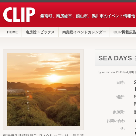
鋸南町、南房総市、館山市、鴨川市のイベント情報他
HOME
南房総トピックス
南房総イベントカレンダー
CLIP掲載広
SEA DAY
by admin on 2015年4月9日
日時:
場所:
参加費:
お問い合わ
せ:
南房総生活情報誌CLIP（クリップ）は、毎月第