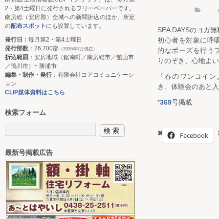
2・第4土曜日に発行されるフリーペーパーです。
南房総（安房郡）全域への新聞折込のほか、所定
の
配布スポット
にも設置しています。
SEA DAYSのヨ
発行日：
毎月第2・第4土曜日
初心者を対象に呼
発行部数
：26,700部
（2026年7月現在）
的なポーズを行う
折込範囲
：安房地域（鋸南町／南房総市／館山市
りのぞき、心地よい
／鴨川市）+ 勝浦市
編集・制作・発行
：有限会社コアコミュニケーシ
「春のワンコイン
ョン
き、体験会のあと入
CLIP媒体資料はこちら
*
369
号掲載
検索フォーム
Facebook
最新号掲載広告