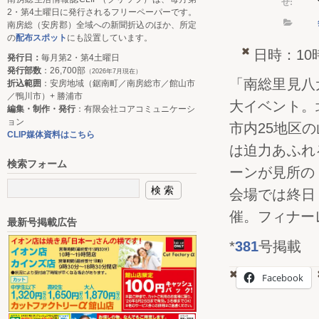
せ:
2・第4土曜日に発行されるフリーペーパーです。
南房総（安房郡）全域への新聞折込のほか、所定
の
配布スポット
にも設置しています。
日時：10
発行日：
毎月第2・第4土曜日
発行部数
：26,700部
（2026年7月現在）
「南総里見八
折込範囲
：安房地域（鋸南町／南房総市／館山市
／鴨川市）+ 勝浦市
大イベント。
編集・制作・発行
：有限会社コアコミュニケーシ
ョン
市内25地区
CLIP媒体資料はこちら
は迫力あふれ
検索フォーム
ーンが見所の
会場では終日
催。フィナー
最新号掲載広告
*
381
号掲載
Facebook