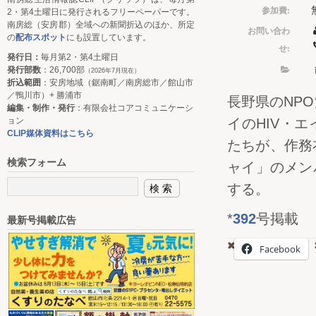
参加費:
2・第4土曜日に発行されるフリーペーパーです。
南房総（安房郡）全域への新聞折込のほか、所定
お問い合わ
の
配布スポット
にも設置しています。
せ:
発行日：
毎月第2・第4土曜日
発行部数
：26,700部
（2026年7月現在）
折込範囲
：安房地域（鋸南町／南房総市／館山市
／鴨川市）+ 勝浦市
長野県のNP
編集・制作・発行
：有限会社コアコミュニケーシ
ョン
イのHIV・
CLIP媒体資料はこちら
たちが、作務
検索フォーム
ャイ」のメン
する。
*
392
号掲載
最新号掲載広告
Facebook