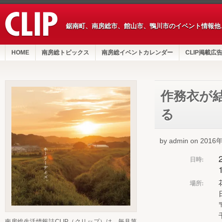
鋸南町、南房総市、館山市、鴨川市のイベント情報他
HOME
南房総トピックス
南房総イベントカレンダー
CLIP掲載広
作務衣が
る
by admin on 201
日時:
場所:
南房総生活情報誌CLIP（クリップ）は、毎月第