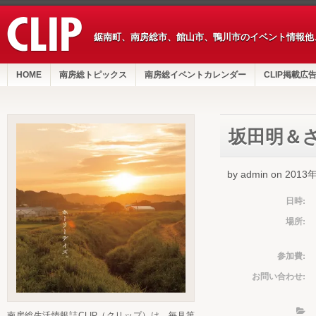
鋸南町、南房総市、館山市、鴨川市のイベント情報他
HOME
南房総トピックス
南房総イベントカレンダー
CLIP掲載広
坂田明＆さか
by admin on 201
日時:
場所:
参加費:
お問い合わせ:
南房総生活情報誌CLIP（クリップ）は、毎月第