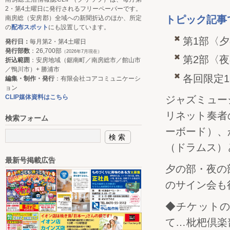
2・第4土曜日に発行されるフリーペーパーです。
トピック記事
南房総（安房郡）全域への新聞折込のほか、所定
の
配布スポット
にも設置しています。
第1部〈夕
発行日：
毎月第2・第4土曜日
発行部数
：26,700部
（2026年7月現在）
第2部〈夜
折込範囲
：安房地域（鋸南町／南房総市／館山市
／鴨川市）+ 勝浦市
各回限定1
編集・制作・発行
：有限会社コアコミュニケーシ
ョン
CLIP媒体資料はこちら
ジャズミュー
リネット奏者
検索フォーム
ーボード）、
（ドラムス）
最新号掲載広告
夕の部・夜の
のサイン会も
◆チケット
て…枇杷倶楽