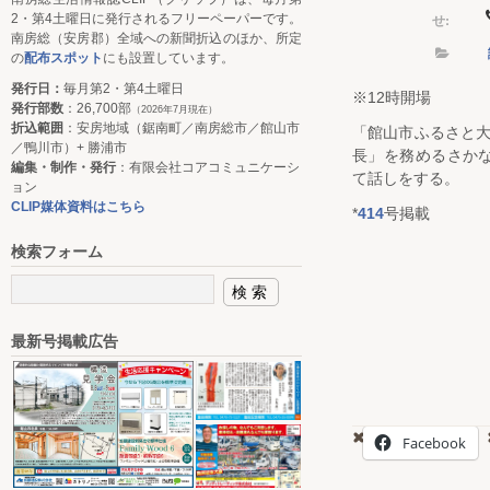
せ:
2・第4土曜日に発行されるフリーペーパーです。
南房総（安房郡）全域への新聞折込のほか、所定
の
配布スポット
にも設置しています。
発行日：
毎月第2・第4土曜日
※12時開場
発行部数
：26,700部
（2026年7月現在）
折込範囲
：安房地域（鋸南町／南房総市／館山市
「館山市ふるさと大
／鴨川市）+ 勝浦市
長」を務めるさか
編集・制作・発行
：有限会社コアコミュニケーシ
て話しをする。
ョン
CLIP媒体資料はこちら
*
414
号掲載
検索フォーム
最新号掲載広告
Facebook