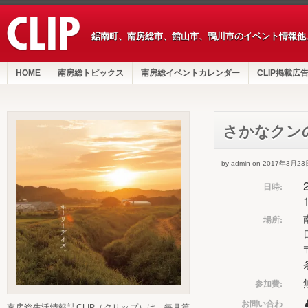
鋸南町、南房総市、館山市、鴨川市のイベント情報他
HOME
南房総トピックス
南房総イベントカレンダー
CLIP掲載広
さかなクン
by admin on 2017年3月23
日時:
場所:
参加費:
お問い合わ
南房総生活情報誌CLIP（クリップ）は、毎月第