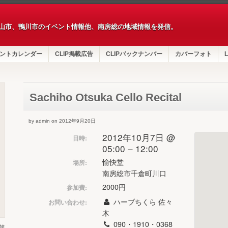
山市、鴨川市のイベント情報他、南房総の地域情報を発信。
ントカレンダー
CLIP掲載広告
CLIPバックナンバー
カバーフォト
L
Sachiho Otsuka Cello Recital
by admin on 2012年9月20日
2012年10月7日 @
日時:
05:00 – 12:00
愉快堂
場所:
南房総市千倉町川口
2000円
参加費:
ハーブちくら 佐々
お問い合わせ:
木
090・1910・0368
第