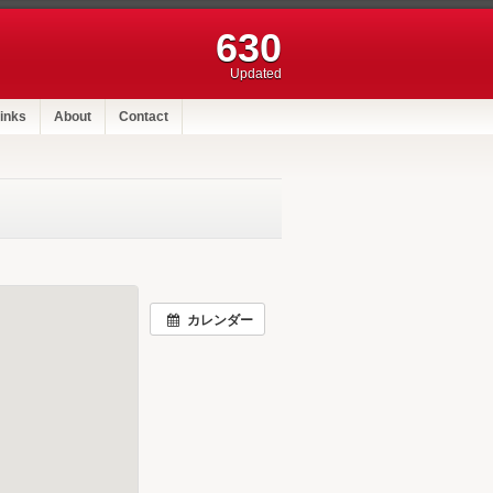
630
Updated
inks
About
Contact
カレンダー