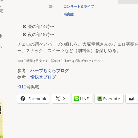
。
コンサート＆ライブ
定
南房総
昼の部14時〜
夜の部19時〜
市
チェロの調べとハーブの癒しを。大塚幸穂さんのチェロ演奏
シ
ー、スナック、スイーツなど（別料金）を楽しめる。
※終了時間は目安です。詳細は主催者へお問い合わせください。
参考：
ハーブちくらブログ
参考：
愉快堂ブログ
*
311
号掲載
Facebook
X
LINE
Evernote