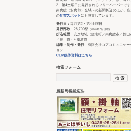
2・第4土曜日に発行されるフリーペーパーです
南房総（安房郡）全域への新聞折込のほか、所
の
配布スポット
にも設置しています。
発行日：
毎月第2・第4土曜日
発行部数
：26,700部
（2026年7月現在）
折込範囲
：安房地域（鋸南町／南房総市／館山
／鴨川市）+ 勝浦市
編集・制作・発行
：有限会社コアコミュニケー
ョン
CLIP媒体資料はこちら
検索フォーム
最新号掲載広告