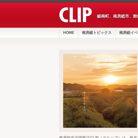
鋸南町、南房総市、館
HOME
南房総トピックス
南房総イベ
南房総生活情報誌CLIP（クリップ）は、毎月