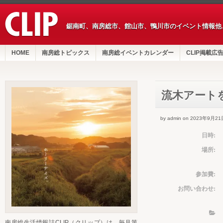
鋸南町、南房総市、館山市、鴨川市のイベント情報他
HOME
南房総トピックス
南房総イベントカレンダー
CLIP掲載広
流木アート
by admin on 2023年9月21
日時:
場所:
参加費:
お問い合わせ:
南房総生活情報誌CLIP（クリップ）は、毎月第