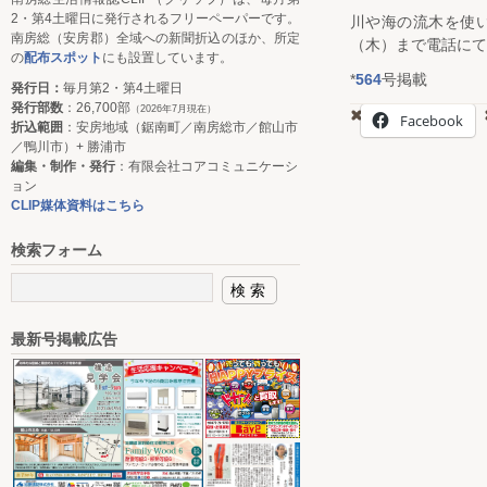
2・第4土曜日に発行されるフリーペーパーです。
川や海の流木を使い
南房総（安房郡）全域への新聞折込のほか、所定
（木）まで電話にて
の
配布スポット
にも設置しています。
*
564
号掲載
発行日：
毎月第2・第4土曜日
発行部数
：26,700部
（2026年7月現在）
Facebook
折込範囲
：安房地域（鋸南町／南房総市／館山市
／鴨川市）+ 勝浦市
編集・制作・発行
：有限会社コアコミュニケーシ
ョン
CLIP媒体資料はこちら
検索フォーム
最新号掲載広告