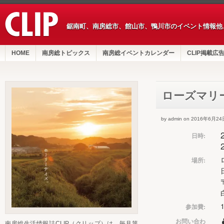
鋸南町、南房総市、館山市、鴨川市のイベント情報他
HOME
南房総トピックス
南房総イベントカレンダー
CLIP掲載広
ローズマリ
by admin on 2016年6月24
日時:
場所:
参加費:
お問い合わ
南房総生活情報誌CLIP（クリップ）は、毎月第