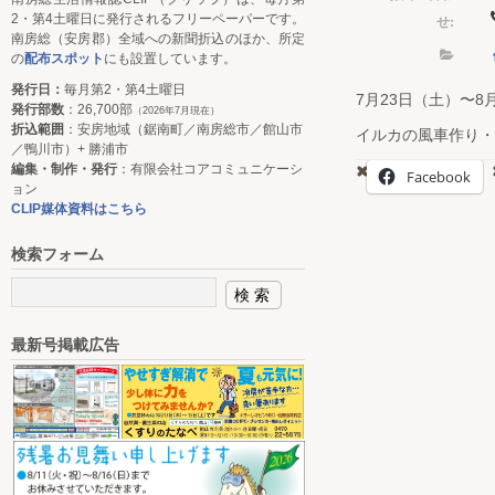
2・第4土曜日に発行されるフリーペーパーです。
せ:
南房総（安房郡）全域への新聞折込のほか、所定
の
配布スポット
にも設置しています。
発行日：
毎月第2・第4土曜日
7月23日（土）〜8
発行部数
：26,700部
（2026年7月現在）
折込範囲
：安房地域（鋸南町／南房総市／館山市
イルカの風車作り・
／鴨川市）+ 勝浦市
編集・制作・発行
：有限会社コアコミュニケーシ
Facebook
ョン
CLIP媒体資料はこちら
検索フォーム
最新号掲載広告