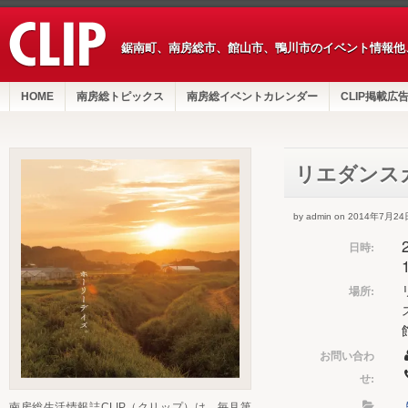
鋸南町、南房総市、館山市、鴨川市のイベント情報他
HOME
南房総トピックス
南房総イベントカレンダー
CLIP掲載広
リエダンス
by admin on 2014年7月24
日時:
場所:
お問い合わ
せ:
南房総生活情報誌CLIP（クリップ）は、毎月第