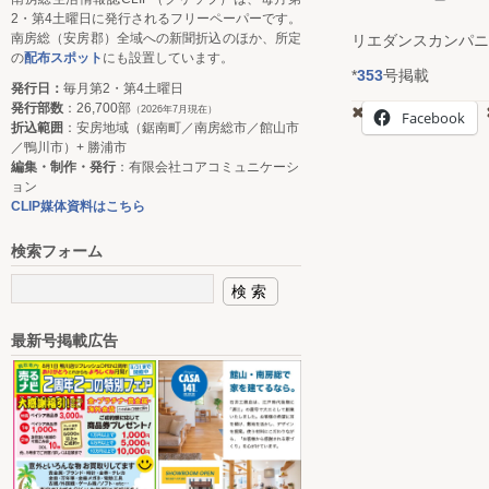
2・第4土曜日に発行されるフリーペーパーです。
南房総（安房郡）全域への新聞折込のほか、所定
リエダンスカンパニ
の
配布スポット
にも設置しています。
*
353
号掲載
発行日：
毎月第2・第4土曜日
発行部数
：26,700部
（2026年7月現在）
Facebook
折込範囲
：安房地域（鋸南町／南房総市／館山市
／鴨川市）+ 勝浦市
編集・制作・発行
：有限会社コアコミュニケーシ
ョン
CLIP媒体資料はこちら
検索フォーム
最新号掲載広告