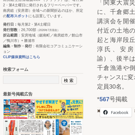
「関東大震
2・第4土曜日に発行されるフリーペーパーです。
南房総（安房郡）全域への新聞折込のほか、所定
に、千倉郷
の
配布スポット
にも設置しています。
講演会を開
発行日：
毎月第2・第4土曜日
付近の土地
発行部数
：26,700部
（2026年7月現在）
折込範囲
：安房地域（鋸南町／南房総市／館山市
起と海岸段
／鴨川市）+ 勝浦市
編集・制作・発行
：有限会社コアコミュニケーシ
淳氏、安房
ョン
CLIP媒体資料はこちら
諭）、後半
千倉漁港や
検索フォーム
チャンスに変
定員30名。
最新号掲載広告
*
567
号掲載
Facebook