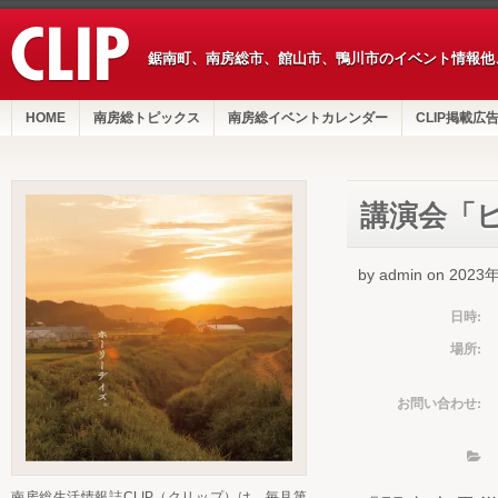
鋸南町、南房総市、館山市、鴨川市のイベント情報他
HOME
南房総トピックス
南房総イベントカレンダー
CLIP掲載広
講演会「
by admin on 202
日時:
場所:
お問い合わせ:
南房総生活情報誌CLIP（クリップ）は、毎月第