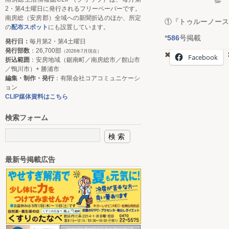
2・第4土曜日に発行されるフリーペーパーです。
南房総（安房郡）全域への新聞折込のほか、所定
①『トゥルーノース
の
配布スポット
にも設置しています。
*
586
号掲載
発行日：
毎月第2・第4土曜日
発行部数
：26,700部
（2026年7月現在）
Facebook
折込範囲
：安房地域（鋸南町／南房総市／館山市
／鴨川市）+ 勝浦市
編集・制作・発行
：有限会社コアコミュニケーシ
ョン
CLIP媒体資料はこちら
検索フォーム
最新号掲載広告