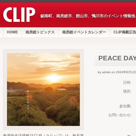
鋸南町、南房総市、館山市、鴨川市のイベント情報他
HOME
南房総トピックス
南房総イベントカレンダー
CLIP掲載広
PEACE DA
by admin on 2024年9月12
日時:
場所:
参加費:
お問い合わせ:
南房総生活情報誌CLIP（クリップ）は、毎月第